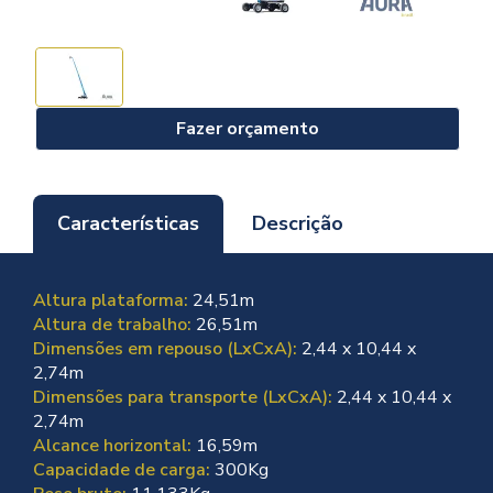
Fazer orçamento
Características
Descrição
Altura plataforma:
24,51m
Altura de trabalho:
26,51m
Dimensões em repouso (LxCxA):
2,44 x 10,44 x
2,74m
Dimensões para transporte (LxCxA):
2,44 x 10,44 x
2,74m
Alcance horizontal:
16,59m
Capacidade de carga:
300Kg