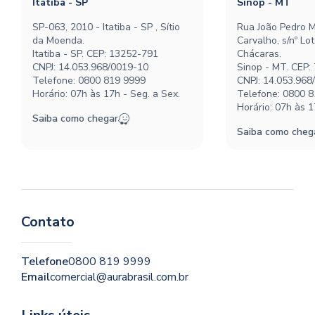
Itatiba - SP
Sinop - MT
SP-063, 2010 - Itatiba - SP , Sítio
Rua João Pedro M
da Moenda.
Carvalho, s/nº Lo
Itatiba - SP. CEP: 13252-791
Chácaras.
CNPJ: 14.053.968/0019-10
Sinop - MT. CEP:
Telefone:
0800 819 9999
CNPJ: 14.053.968
Horário: 07h às 17h - Seg. a Sex.
Telefone:
0800 8
Horário: 07h às 1
Saiba como chegar
Saiba como cheg
Contato
Telefone
0800 819 9999
Email
comercial@aurabrasil.com.br