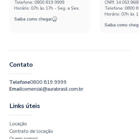
Telefone:
0800 819 9999
CNPJ: 14.053.968
Horário: 07h às 17h - Seg. a Sex.
Telefone:
0800 8
Horário: 07h às 1
Saiba como chegar
Saiba como cheg
Contato
Telefone
0800 819 9999
Email
comercial@aurabrasil.com.br
Links úteis
Locação
Contrato de locação
Quem somos